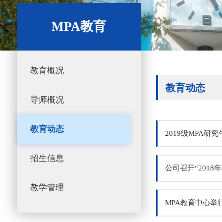
MPA教育
教育概况
教育动态
导师概况
教育动态
2019级MPA
招生信息
公司召开“2018年
教学管理
MPA教育中心举