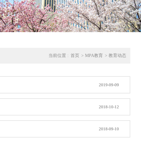
当前位置 :
首页
>
MPA教育
>
教育动态
2019-09-09
2018-10-12
2018-09-10