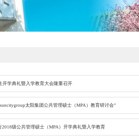
研究生开学典礼暨入学教育大会隆重召开
suncitygroup太阳集团公共管理硕士（MPA）教育研讨会”
行2018级公共管理硕士（MPA）开学典礼暨入学教育