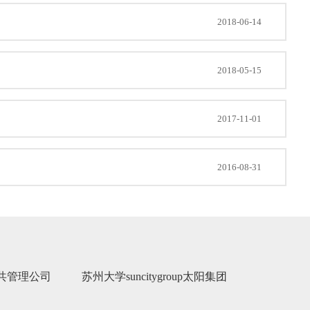
2018-06-14
2018-05-15
2017-11-01
2016-08-31
共管理公司
苏州大学suncitygroup太阳集团